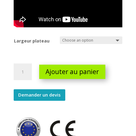
Largeur plateau
Chariot
Ajouter au panier
leve
porte
150KG
quantity
Demander un devis