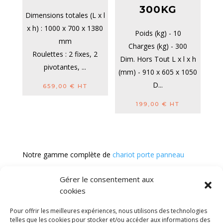
300KG
Dimensions totales (L x l
x h) : 1000 x 700 x 1380
Poids (kg) - 10
mm
Charges (kg) - 300
Roulettes : 2 fixes, 2
Dim. Hors Tout L x l x h
pivotantes, ...
(mm) - 910 x 605 x 1050
D...
659,00
€
HT
199,00
€
HT
Notre gamme complète de
chariot porte panneau
Gérer le consentement aux
cookies
Diable
Remorque a bras
Chariot manutention
CGV
Pour offrir les meilleures expériences, nous utilisons des technologies
Mentions légales
telles que les cookies pour stocker et/ou accéder aux informations des