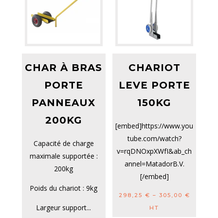
CHAR À BRAS
CHARIOT
PORTE
LEVE PORTE
PANNEAUX
150KG
200KG
[embed]https://www.you
tube.com/watch?
Capacité de charge
v=rqDNOxpXWfI&ab_ch
maximale supportée :
annel=MatadorB.V.
200kg
[/embed]
Poids du chariot : 9kg
298,25
€
–
305,00
€
Largeur support...
HT