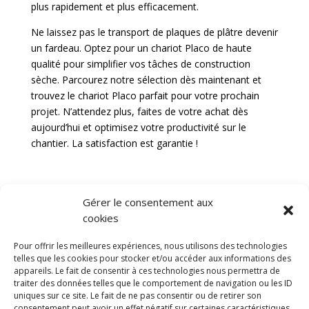
plus rapidement et plus efficacement.
Ne laissez pas le transport de plaques de plâtre devenir
un fardeau. Optez pour un chariot Placo de haute
qualité pour simplifier vos tâches de construction
sèche. Parcourez notre sélection dès maintenant et
trouvez le chariot Placo parfait pour votre prochain
projet. N’attendez plus, faites de votre achat dès
aujourd’hui et optimisez votre productivité sur le
chantier. La satisfaction est garantie !
Gérer le consentement aux
cookies
Diable
Remorque a bras
Chariot manutention
CGV
Pour offrir les meilleures expériences, nous utilisons des technologies
Mentions légales
telles que les cookies pour stocker et/ou accéder aux informations des
appareils. Le fait de consentir à ces technologies nous permettra de
Politique de confidentialité et protection des
traiter des données telles que le comportement de navigation ou les ID
données
uniques sur ce site. Le fait de ne pas consentir ou de retirer son
Paiement sécurisé
Gérer mes cookies
consentement peut avoir un effet négatif sur certaines caractéristiques