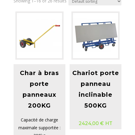
Showing 1–16 of 26 results
Char à bras
Chariot porte
porte
panneau
panneaux
inclinable
200KG
500KG
Capacité de charge
2424,00
€
HT
maximale supportée :