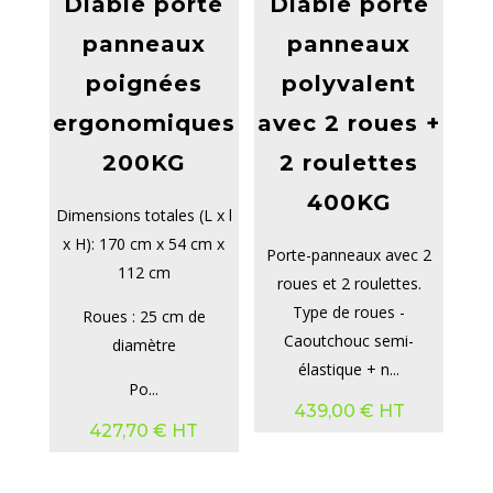
Diable porte
Diable porte
panneaux
panneaux
poignées
polyvalent
ergonomiques
avec 2 roues +
200KG
2 roulettes
400KG
Dimensions totales (L x l
x H): 170 cm x 54 cm x
Porte-panneaux avec 2
112 cm
roues et 2 roulettes.
Type de roues -
Roues : 25 cm de
Caoutchouc semi-
diamètre
élastique + n...
Po...
439,00
€
HT
427,70
€
HT