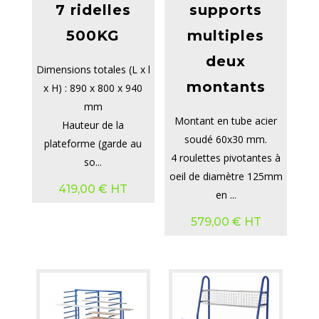
7 ridelles
supports
500KG
multiples
deux
Dimensions totales (L x l
montants
x H) : 890 x 800 x 940
mm
Montant en tube acier
Hauteur de la
soudé 60x30 mm.
plateforme (garde au
4 roulettes pivotantes à
so...
oeil de diamètre 125mm
419,00
€
HT
en ...
579,00
€
HT