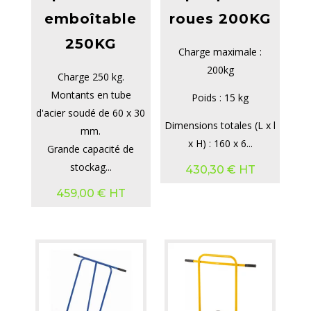
emboîtable
roues 200KG
250KG
Charge maximale :
200kg
Charge 250 kg.
Montants en tube
Poids : 15 kg
d'acier soudé de 60 x 30
Dimensions totales (L x l
mm.
x H) : 160 x 6...
Grande capacité de
stockag...
430,30
€
HT
459,00
€
HT