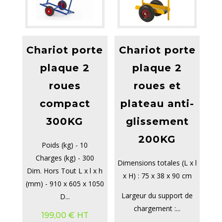
Chariot porte
Chariot porte
plaque 2
plaque 2
roues
roues et
compact
plateau anti-
300KG
glissement
200KG
Poids (kg) - 10
Charges (kg) - 300
Dimensions totales (L x l
Dim. Hors Tout L x l x h
x H) : 75 x 38 x 90 cm
(mm) - 910 x 605 x 1050
Largeur du support de
D...
chargement :...
199,00
€
HT