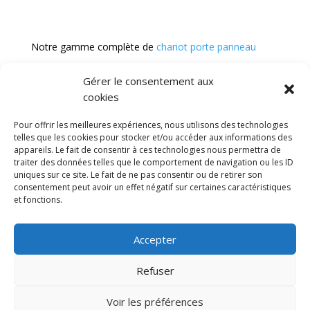
Notre gamme complète de
chariot porte panneau
Gérer le consentement aux
cookies
Diable
Remorque a bras
Chariot manutention
CGV
Pour offrir les meilleures expériences, nous utilisons des technologies
Mentions légales
telles que les cookies pour stocker et/ou accéder aux informations des
appareils. Le fait de consentir à ces technologies nous permettra de
Politique de confidentialité et protection des
traiter des données telles que le comportement de navigation ou les ID
données
uniques sur ce site. Le fait de ne pas consentir ou de retirer son
Paiement sécurisé
Gérer mes cookies
consentement peut avoir un effet négatif sur certaines caractéristiques
Nous contacter
et fonctions.
© 2025 MNG SORARE. Tous droits réservés. Prix
Accepter
affichés en euros et hors TVA. Site dédié aux
professionnels
Refuser
Voir les préférences