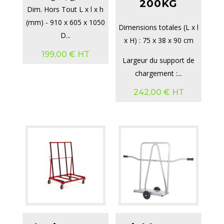
200KG
Dim. Hors Tout L x l x h
(mm) - 910 x 605 x 1050
Dimensions totales (L x l
D...
x H) : 75 x 38 x 90 cm
199,00
€
HT
Largeur du support de
chargement :...
242,00
€
HT