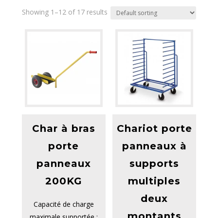
Showing 1–12 of 17 results
Char à bras
Chariot porte
porte
panneaux à
panneaux
supports
200KG
multiples
deux
Capacité de charge
montants
maximale supportée :