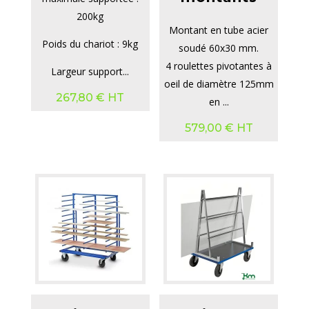
200kg
Montant en tube acier
Poids du chariot : 9kg
soudé 60x30 mm.
4 roulettes pivotantes à
Largeur support...
oeil de diamètre 125mm
267,80
€
HT
en ...
579,00
€
HT