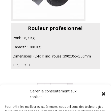
Rouleur profesionnel
Poids : 8,3 Kg.
Capacité : 300 Kg.
Dimensions: (LxlxH) incl. roues :390x365x350mm
186,00
€
HT
←
1
2
3
4
5
Gérer le consentement aux
cookies
Diable
Remorque a bras
Chariot manutention
CGV
Pour offrir les meilleures expériences, nous utilisons des technologies
Mentions légales