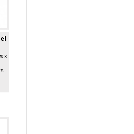
el
80 x
mm.