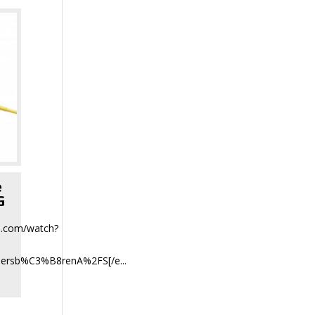
e
G
e.com/watch?
ersb%C3%B8renA%2FS[/e...