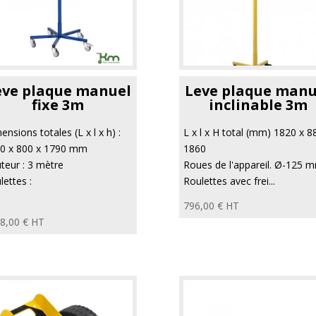
eve plaque manuel
Leve plaque manu
fixe 3m
inclinable 3m
ensions totales (L x l x h) :
L x l x H total (mm) 1820 x 8
0 x 800 x 1790 mm
1860
teur : 3 mètre
Roues de l'appareil. Ø-125 
lettes :
Roulettes avec frei...
796,00
€
HT
8,00
€
HT