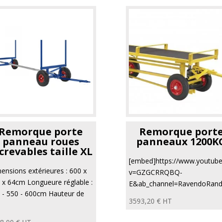
Remorque porte
Remorque port
panneau roues
panneaux 1200K
crevables taille XL
[embed]https://www.youtub
ensions extérieures : 600 x
v=GZGCRRQBQ-
 x 64cm Longueure réglable :
E&ab_channel=RavendoRand
 - 550 - 600cm Hauteur de
3593,20
€
HT