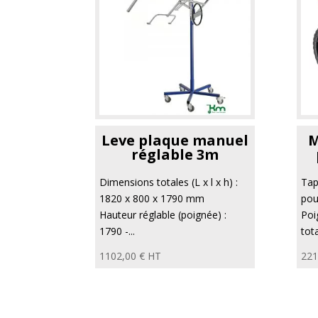
Leve plaque manuel
M
réglable 3m
Dimensions totales (L x l x h) :
Tap
1820 x 800 x 1790 mm
pou
Hauteur réglable (poignée) :
Poi
1790 -...
tota
1102,00
€
HT
221