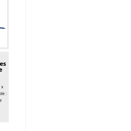
es
e
 x
le :
e