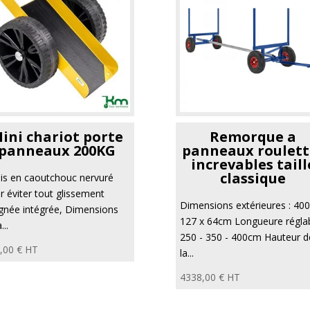
ini chariot porte
Remorque a
panneaux 200KG
panneaux roulett
increvables taill
classique
is en caoutchouc nervuré
r éviter tout glissement
Dimensions extérieures : 400
gnée intégrée, Dimensions
127 x 64cm Longueure réglab
...
250 - 350 - 400cm Hauteur d
,00
€
HT
la...
4338,00
€
HT