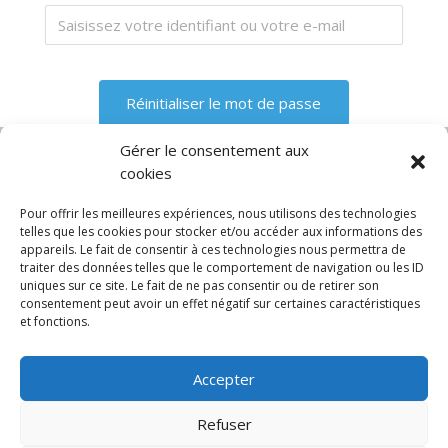
Gérer le consentement aux
cookies
Diable
Remorque a bras
Chariot manutention
CGV
Pour offrir les meilleures expériences, nous utilisons des technologies
Mentions légales
telles que les cookies pour stocker et/ou accéder aux informations des
appareils. Le fait de consentir à ces technologies nous permettra de
Politique de confidentialité et protection des
traiter des données telles que le comportement de navigation ou les ID
données
uniques sur ce site. Le fait de ne pas consentir ou de retirer son
Paiement sécurisé
Gérer mes cookies
consentement peut avoir un effet négatif sur certaines caractéristiques
Nous contacter
et fonctions.
© 2025 MNG SORARE. Tous droits réservés. Prix
Accepter
affichés en euros et hors TVA. Site dédié aux
professionnels
Refuser